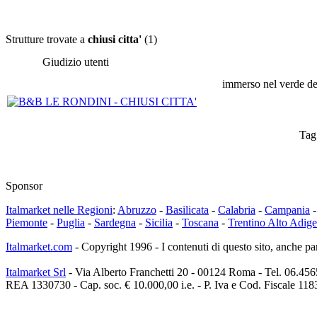
Strutture trovate a
chiusi citta'
(1)
Giudizio utenti
immerso nel verde del
Tag
Sponsor
Italmarket nelle Regioni
:
Abruzzo
-
Basilicata
-
Calabria
-
Campania
Piemonte
-
Puglia
-
Sardegna
-
Sicilia
-
Toscana
-
Trentino Alto Adige
Italmarket.com
- Copyright 1996 - I contenuti di questo sito, anche par
Italmarket Srl
- Via Alberto Franchetti 20 - 00124 Roma - Tel. 06.45
REA 1330730 - Cap. soc. € 10.000,00 i.e. - P. Iva e Cod. Fiscale 11