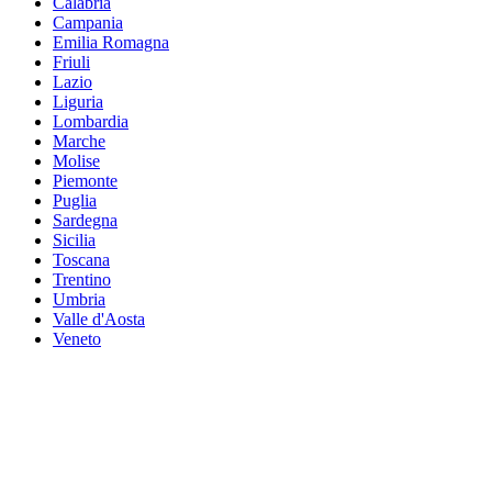
Calabria
Campania
Emilia Romagna
Friuli
Lazio
Liguria
Lombardia
Marche
Molise
Piemonte
Puglia
Sardegna
Sicilia
Toscana
Trentino
Umbria
Valle d'Aosta
Veneto