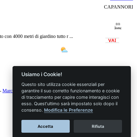
CAPANNORI
o con 4000 metri di giardino tutto r ...
Usiamo i Cookie!
Questo sito utilizza cookie essenziali per
-
Marche
-
Molise
garantire il suo corretto funzionamento e cookie
di tracciamento per capire come interagisci con
esso. Quest'ultimo sarà impostato solo dopo il
consenso.
Modifica le Preferenze
Accetta
Rifiuta