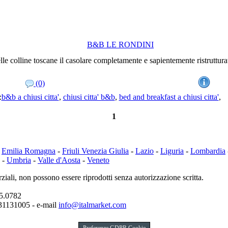
B&B LE RONDINI
le colline toscane il casolare completamente e sapientemente ristrutturat
(0)
:
b&b a chiusi citta'
,
chiusi citta' b&b
,
bed and breakfast a chiusi citta'
,
1
-
Emilia Romagna
-
Friuli Venezia Giulia
-
Lazio
-
Liguria
-
Lombardia
-
Umbria
-
Valle d'Aosta
-
Veneto
ziali, non possono essere riprodotti senza autorizzazione scritta.
65.0782
831131005 - e-mail
info@italmarket.com