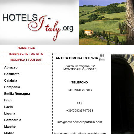
HOMEPAGE
INSERISCI IL TUO SITO
ANTICA DIMORA PATRIZIA
MODIFICA I TUOI DATI
Piazza Carmignani 12
Abruzzo
MONTECARLO - 55015
Basilicata
Calabria
TELEFONO
Campania
+3905831797017
Emilia Romagna
Friuli
FAX
Lazio
+39(0583)1797018
Liguria
Lombardia
info@anticadimorapatrizia.com
Marche
Molise
http://www.anticadimorapatrizia.com