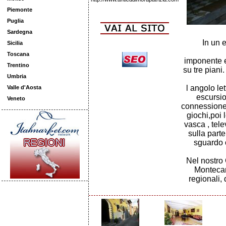
Piemonte
Puglia
Sardegna
In un 
Sicilia
Toscana
imponente e
Trentino
su tre piani.
Umbria
l angolo let
Valle d'Aosta
escursion
Veneto
connessione w
giochi,poi 
vasca , tele
sulla part
sguardo o
Nel nostro 
Montecar
regionali, 