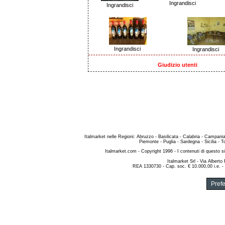
Ingrandisci
Ingrandisci
Ingrandisci
Ingrandisci
Giudizio utenti
Italmarket nelle Regioni
:
Abruzzo
-
Basilicata
-
Calabria
-
Campani
Piemonte
-
Puglia
-
Sardegna
-
Sicilia
-
T
Italmarket.com
- Copyright 1996 - I contenuti di questo si
Italmarket Srl
- Via Alberto
REA 1330730 - Cap. soc. € 10.000,00 i.e. -
Pref