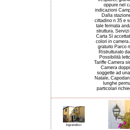
oppure nel c
indicazioni Camp
Dalla stazion
cittadino n 35 e 
tale fermata and
struttura. Servi
Carta Sì accetta
colori in camera
gratuito Parco 
Ristrutturato d
Possibilità let
Tariffe Camera s
Camera doppia
soggette ad una
Natale, Capodanno
lunghe perma
particolari richi
Ingrandisci