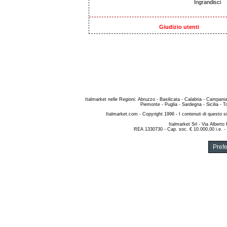
Ingrandisci
Giudizio utenti
Italmarket nelle Regioni
:
Abruzzo
-
Basilicata
-
Calabria
-
Campani
Piemonte
-
Puglia
-
Sardegna
-
Sicilia
-
T
Italmarket.com
- Copyright 1996 - I contenuti di questo si
Italmarket Srl
- Via Alberto
REA 1330730 - Cap. soc. € 10.000,00 i.e. -
Pref