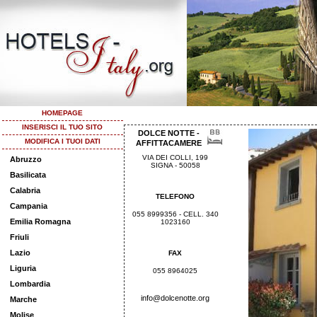
HOMEPAGE
INSERISCI IL TUO SITO
DOLCE NOTTE -
MODIFICA I TUOI DATI
AFFITTACAMERE
VIA DEI COLLI, 199
Abruzzo
SIGNA - 50058
Basilicata
Calabria
TELEFONO
Campania
055 8999356 - CELL. 340
Emilia Romagna
1023160
Friuli
Lazio
FAX
Liguria
055 8964025
Lombardia
info@dolcenotte.org
Marche
Molise