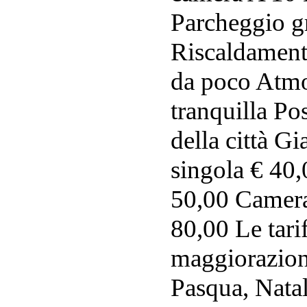
Parcheggio gr
Riscaldamento
da poco Atmo
tranquilla Po
della città G
singola € 40
50,00 Camera
80,00 Le tari
maggiorazione
Pasqua, Nata