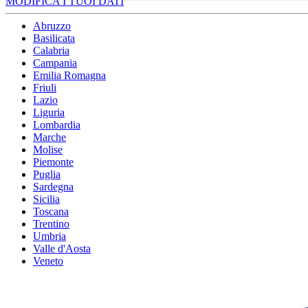
MODIFICA I TUOI DATI
Abruzzo
Basilicata
Calabria
Campania
Emilia Romagna
Friuli
Lazio
Liguria
Lombardia
Marche
Molise
Piemonte
Puglia
Sardegna
Sicilia
Toscana
Trentino
Umbria
Valle d'Aosta
Veneto