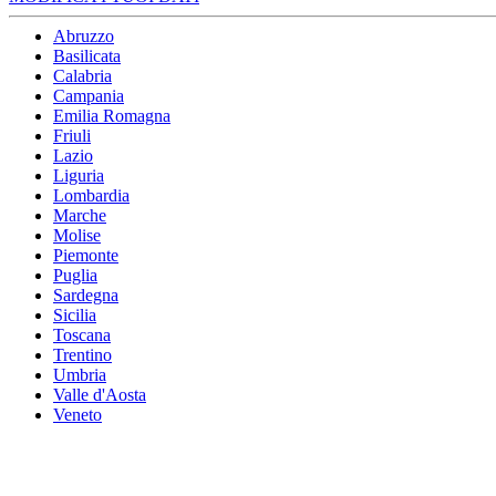
Abruzzo
Basilicata
Calabria
Campania
Emilia Romagna
Friuli
Lazio
Liguria
Lombardia
Marche
Molise
Piemonte
Puglia
Sardegna
Sicilia
Toscana
Trentino
Umbria
Valle d'Aosta
Veneto