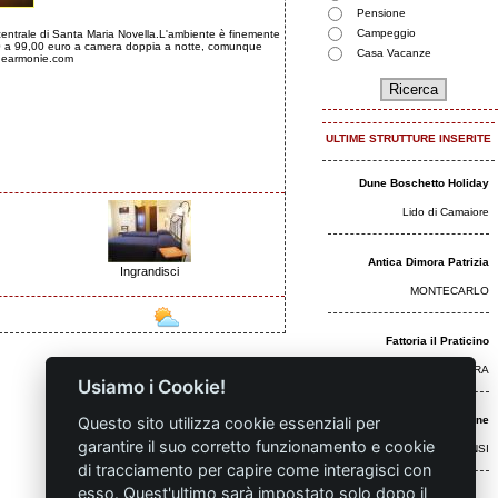
Pensione
Campeggio
 centrale di Santa Maria Novella.L'ambiente è finemente
55,00 a 99,00 euro a camera doppia a notte, comunque
Casa Vacanze
ichearmonie.com
ULTIME STRUTTURE INSERITE
Dune Boschetto Holiday
Lido di Camaiore
Antica Dimora Patrizia
Ingrandisci
MONTECARLO
Fattoria il Praticino
CASTELFRANCO DI SOPRA
Usiamo i Cookie!
Sponsor
Questo sito utilizza cookie essenziali per
Agriturismo Le Cantine
garantire il suo corretto funzionamento e cookie
POGGIBONSI
di tracciamento per capire come interagisci con
esso. Quest'ultimo sarà impostato solo dopo il