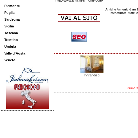
http://www.antichearmonie.com/
Piemonte
Antiche Armonie è un B
Puglia
ristrutturato, tutt
Sardegna
Sicilia
Toscana
Trentino
Umbria
Valle d'Aosta
Veneto
Ingrandisci
Giudiz