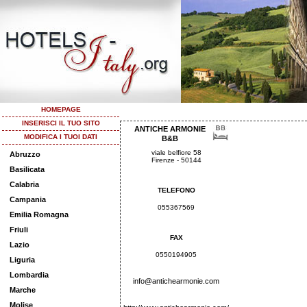
HOMEPAGE
INSERISCI IL TUO SITO
ANTICHE ARMONIE
MODIFICA I TUOI DATI
B&B
viale belfiore 58
Abruzzo
Firenze - 50144
Basilicata
Calabria
TELEFONO
Campania
055367569
Emilia Romagna
Friuli
FAX
Lazio
0550194905
Liguria
Lombardia
info@antichearmonie.com
Marche
Molise