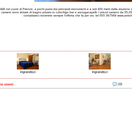
&B nel cuore di Firenze, a pochi passi dai principali monumenti e a soli 400 metri dalla stazione
e le camere sono dotate di bagno privato,tv color,frigo bar e asciugacapelli. I prezzi variano da 
contattateci troverete sempre l'offerta che fa per voi. tel 055 367569 www.ant
Ingrandisci
Ingrandisci
(0)
io utenti